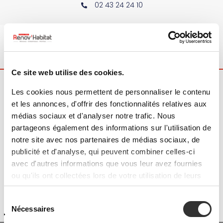
02 43 24 24 10
Ce site web utilise des cookies.
Accueil
|
Nos réalisations
Les cookies nous permettent de personnaliser le contenu
et les annonces, d'offrir des fonctionnalités relatives aux
médias sociaux et d'analyser notre trafic. Nous
TOUT AFFICHER
RAVALEMENT
partageons également des informations sur l'utilisation de
PEINTURE
MENUISERIES ET FERMETURES
notre site avec nos partenaires de médias sociaux, de
publicité et d'analyse, qui peuvent combiner celles-ci
ENTRETIEN TOITURE ET GOUTTIÈRES
avec d'autres informations que vous leur avez fournies
NETTOYAGE ET ENTRETIEN
ISOLATION
ou qu'ils ont collectées lors de votre utilisation de leurs
services.
AMÉNAGEMENT INTÉRIEUR
S
Nécessaires
DÉCORATION INTÉRIEURE
d
c