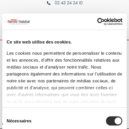
02 43 24 24 10
Ce site web utilise des cookies.
Accueil
|
Nos réalisations
Les cookies nous permettent de personnaliser le contenu
et les annonces, d'offrir des fonctionnalités relatives aux
médias sociaux et d'analyser notre trafic. Nous
TOUT AFFICHER
RAVALEMENT
partageons également des informations sur l'utilisation de
PEINTURE
MENUISERIES ET FERMETURES
notre site avec nos partenaires de médias sociaux, de
publicité et d'analyse, qui peuvent combiner celles-ci
ENTRETIEN TOITURE ET GOUTTIÈRES
avec d'autres informations que vous leur avez fournies
NETTOYAGE ET ENTRETIEN
ISOLATION
ou qu'ils ont collectées lors de votre utilisation de leurs
services.
AMÉNAGEMENT INTÉRIEUR
S
Nécessaires
DÉCORATION INTÉRIEURE
d
c