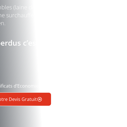
es (laine de verre de plus de 20 ans) peut entra
e surchauffe en été. Cela se traduit par des factu
en.
rdus c’est :
tificats d’Economies d’Energie)
re Devis Gratuit