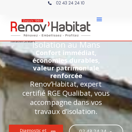
02 43 24 24 10
Isolation au Mans
Isolation Le Mans
Confort immédiat,
économies durables,
valeur patrimoniale
renforcée
Renov’Habitat, expert
certifié RGE Qualibat, vous
accompagne dans vos
travaux d’isolation.
Diagnostic et
02 43 24 24