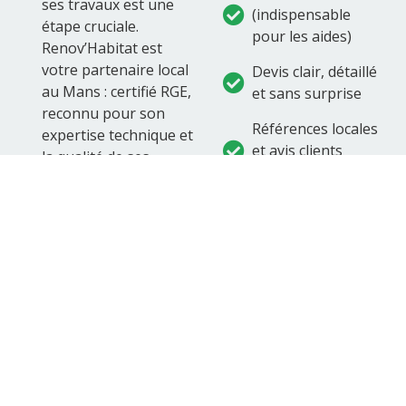
ses travaux est une
(indispensable
étape cruciale.
pour les aides)
Renov’Habitat est
votre partenaire local
Devis clair, détaillé
au Mans : certifié RGE,
et sans surprise
reconnu pour son
Références locales
expertise technique et
et avis clients
la qualité de ses
vérifiables
réalisations.
Nous nous engageons
sur la qualité des
matériaux, le respect
des délais et une
transparence totale.