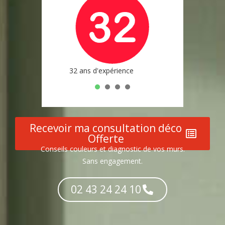
32 ans d'expérience
Plus de 3000 chan
1
2
3
4
Recevoir ma consultation déco
Offerte
Conseils couleurs et diagnostic de vos murs.
Sans engagement.
02 43 24 24 10