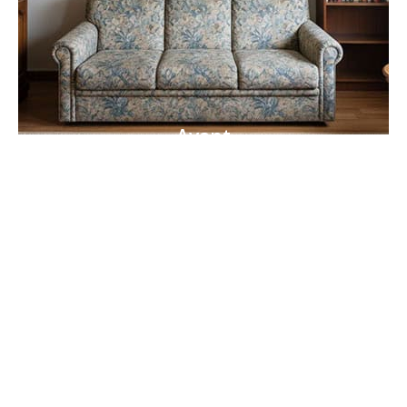
Avant
Avant / Après (avec la souris)
Ils nous ont confié leur cocon,
voici ce qu’ils en disent.
« Nous n’aurions jamais osé cette couleur sans leurs
conseils. Aujourd’hui, notre salon est tellement plus
lumineux…
c’est un vrai bonheur de recevoir les
enfants et les petits-enfants. »
Famille Leroux. Le Mans