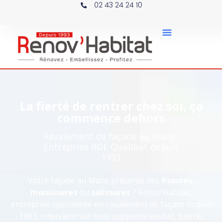
02 43 24 24 10
La fierté de rentrer chez soi, ça
commence dehors
Ravalement de façade au Mans :
Entreprise RGE Qualibat depuis
1993
Votre façade au Mans présente des
fissures
,
moisissures
ou
salissures
? Renov’Habitat,
entreprise spécialisée en ravalement de façade depuis
1993, intervient sur tous supports (enduit, pierre,