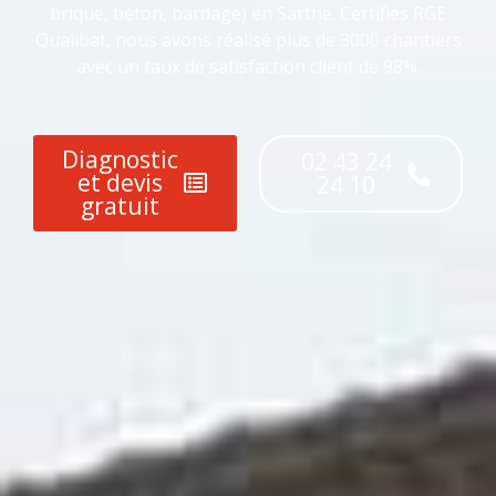
brique, béton, bardage) en Sarthe. Certifiés RGE
Qualibat, nous avons réalisé plus de 3000 chantiers
avec un taux de satisfaction client de 98%.
Diagnostic
02 43 24
et devis
24 10
gratuit