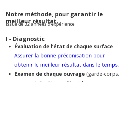
Notre méthode, pour garantir le
meilleur résultat.
Issue de 32 années d’expérience
I - Diagnostic
Évaluation de l’état de chaque surface
.
Assurer la bonne préconisation pour
obtenir le meilleur résultat dans le temps.
Examen de chaque ouvrage
(garde-corps,
appuis de fenêtre, grille et barre
antieffraction, balcon, aération, descente
d’eaux pluviales, pierre de Tuffeau).
Apporter la bonne solution afin que ces
éléments ne viennent pas détériorer le